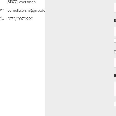
51377 Leverkusen
cornelissen.m@gmx.de
0172/2070999
B
T
I